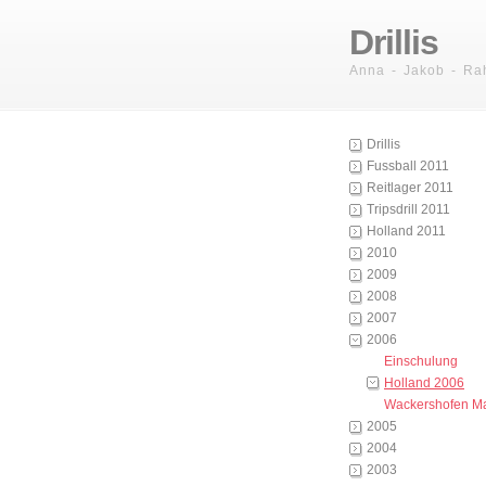
Drillis
Anna - Jakob - Ra
Drillis
Fussball 2011
Reitlager 2011
Tripsdrill 2011
Holland 2011
2010
2009
2008
2007
2006
Einschulung
Holland 2006
Wackershofen M
2005
2004
2003