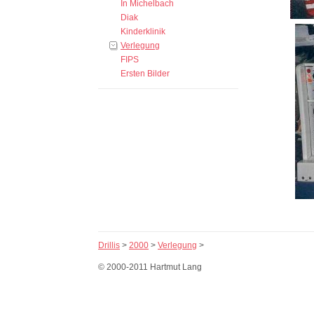
In Michelbach
Diak
Kinderklinik
Verlegung
FIPS
Ersten Bilder
Drillis
>
2000
>
Verlegung
>
© 2000-2011 Hartmut Lang